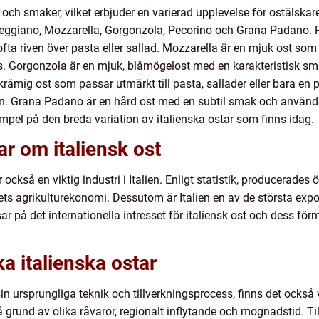
er och smaker, vilket erbjuder en varierad upplevelse för ostälsk
-Reggiano, Mozzarella, Gorgonzola, Pecorino och Grana Padano. 
a riven över pasta eller sallad. Mozzarella är en mjuk ost so
zas. Gorgonzola är en mjuk, blåmögelost med en karakteristisk s
 krämig ost som passar utmärkt till pasta, sallader eller bara en 
 Grana Padano är en hård ost med en subtil smak och används of
mpel på den breda variation av italienska ostar som finns idag.
ar om italiensk ost
r också en viktig industri i Italien. Enligt statistik, producerades 
ets agrikulturekonomi. Dessutom är Italien en av de största expo
sar på det internationella intresset för italiensk ost och dess f
ka italienska ostar
i sin ursprungliga teknik och tillverkningsprocess, finns det också 
å grund av olika råvaror, regionalt inflytande och mognadstid. T