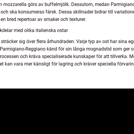
n mozzarella görs av buffelmjölk. Dessutom, medan Parmigiano
h ska konsumeras färsk. Dessa skillnader bidrar till variation
 en bred repertoar av smaker och texturer.
delar med olika italienska ostar
m sträcker sig över flera århundraden. Varje typ av ost har sina 
är Parmigiano-Reggiano känd för sin långa mognadstid som ger o
rocessen och kräva specialiserade kunskaper för att tillverka. Mo
t kan vara mer känsligt för lagring och kräver speciella förvarin