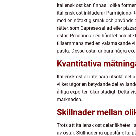
Italiensk ost kan finnas i olika form
italiensk ost inkluderar Parmigiano
med en nötaktig smak och används oft
rätter, som Caprese-sallad eller piz
ostar. Pecorino är en hårdfet och lite
tillsammans med en välsmakande vin.
pasta. Dessa ostar är bara några exe
Kvantitativa mätning
Italiensk ost är inte bara utsökt, det ä
vilket utgör en betydande del av land
årliga exporten ökar stadigt. Detta vi
marknaden.
Skillnader mellan oli
Trots att italiensk ost delar likheter 
av ostar. Skillnaderna uppstår ofta p