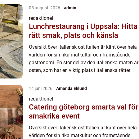
05 augusti 2026
admin
redaktionel
Lunchrestaurang i Uppsala: Hitta
rätt smak, plats och känsla
Översikt över italiensk ost Italien är känt över hela
världen för sin rika matkultur och framstående
gastronomi. En stor del av den italienska maten är
osten, som har en viktig plats i italienska rätter
och har blivit en symbol för landets kulinarisk...
14 juni 2026
Amanda Eklund
redaktionel
Catering göteborg smarta val för
smakrika event
Översikt över italiensk ost Italien är känt över hela
världen för sin rika matkultur och framstående