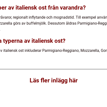
yper av italiensk ost från varandra?
 råvaror, regionalt inflytande och mognadstid. Till exempel anvä
arella görs av buffelmjölk. Dessutom åldras Parmigiano-Regg
.
 typerna av italiensk ost?
v italiensk ost inkluderar Parmigiano-Reggiano, Mozzarella, Go
Läs fler inlägg här