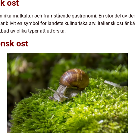
sk ost
 sin rika matkultur och framstående gastronomi. En stor del av d
 har blivit en symbol för landets kulinariska arv. Italiensk ost är k
bud av olika typer att utforska.
ensk ost