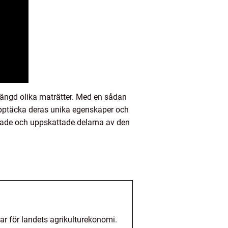
n mängd olika maträtter. Med en sådan
h upptäcka deras unika egenskaper och
skade och uppskattade delarna av den
har för landets agrikulturekonomi.