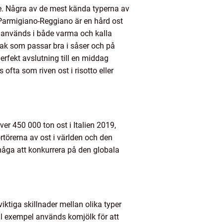
are. Några av de mest kända typerna av
Parmigiano-Reggiano är en hård ost
m används i både varma och kalla
mak som passar bra i såser och på
perfekt avslutning till en middag
ta som riven ost i risotto eller
över 450 000 ton ost i Italien 2019,
rtörerna av ost i världen och den
örmåga att konkurrera på den globala
viktiga skillnader mellan olika typer
ill exempel används komjölk för att