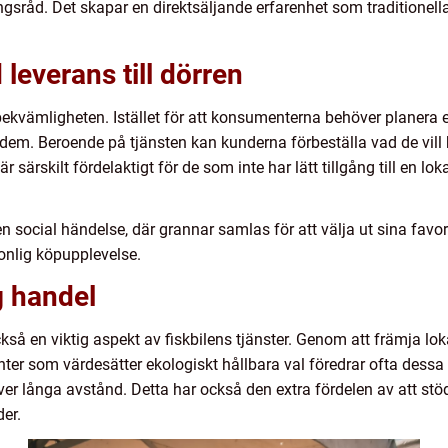
sråd. Det skapar en direktsäljande erfarenhet som traditionella
everans till dörren
 bekvämligheten. Istället för att konsumenterna behöver planera e
dem. Beroende på tjänsten kan kunderna förbeställa vad de vill ha
 är särskilt fördelaktigt för de som inte har lätt tillgång till en l
 social händelse, där grannar samlas för att välja ut sina favor
nlig köpupplevelse.
g handel
ckså en viktig aspekt av fiskbilens tjänster. Genom att främja l
enter som värdesätter ekologiskt hållbara val föredrar ofta dess
över långa avstånd. Detta har också den extra fördelen av att s
der.