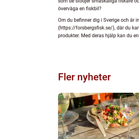
som de stödjer småskaliga fiskare och 
överväga en fiskbil?
Om du befinner dig i Sverige och är i
(https://forsbergsfisk.se/), där du ka
produkter. Med deras hjälp kan du enk
Fler nyheter