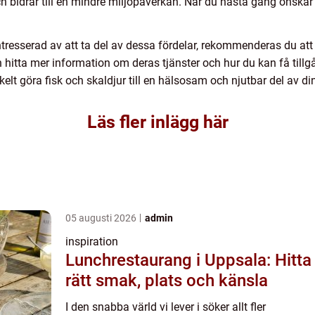
bidrar till en mindre miljöpåverkan. När du nästa gång önskar fär
ntresserad av att ta del av dessa fördelar, rekommenderas du att
n hitta mer information om deras tjänster och hur du kan få tillgån
elt göra fisk och skaldjur till en hälsosam och njutbar del av di
Läs fler inlägg här
05 augusti 2026
admin
inspiration
Lunchrestaurang i Uppsala: Hitta
rätt smak, plats och känsla
I den snabba värld vi lever i söker allt fler