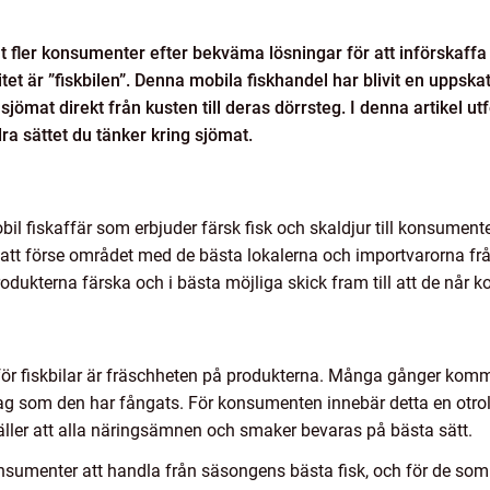
allt fler konsumenter efter bekväma lösningar för att införskaf
t är ”fiskbilen”. Denna mobila fiskhandel har blivit en uppskat
sjömat direkt från kusten till deras dörrsteg. I denna artikel ut
ra sättet du tänker kring sjömat.
il fiskaffär som erbjuder färsk fisk och skaldjur till konsumenter
att förse området med de bästa lokalerna och importvarorna frå
produkterna färska och i bästa möjliga skick fram till att de når
ör fiskbilar är fräschheten på produkterna. Många gånger komme
 som den har fångats. För konsumenten innebär detta en otrolig
rställer att alla näringsämnen och smaker bevaras på bästa sätt.
onsumenter att handla från säsongens bästa fisk, och för de som 