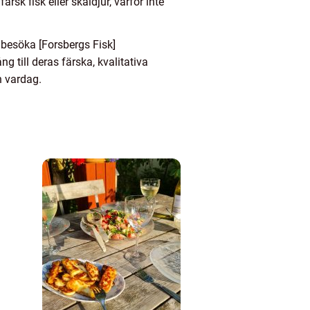
sk fisk eller skaldjur, varför inte
 besöka [Forsbergs Fisk]
g till deras färska, kvalitativa
n vardag.