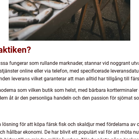
raktiken?
Vissa fungerar som rullande marknader, stannar vid noggrant utva
stjänster online eller via telefon, med specificerade leveransda
en leverans vilket garanterar att man alltid har tillgång till färs
 moderna som vilken butik som helst, med bärbara kortterminaler 
 dem åt är den personliga handeln och den passion för sjömat s
 lösning för att köpa färsk fisk och skaldjur med fördelarna av 
h hållbar ekonomi. De har blivit ett populärt val för att möta nu