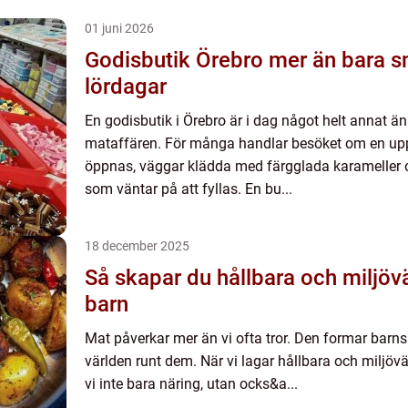
01 juni 2026
Godisbutik Örebro mer än bara smågodis på
lördagar
En godisbutik i Örebro är i dag något helt annat än
mataffären. För många handlar besöket om en uppl
öppnas, väggar klädda med färgglada karameller 
som väntar på att fyllas. En bu...
18 december 2025
Så skapar du hållbara och miljövä
barn
Mat påverkar mer än vi ofta tror. Den formar barns
världen runt dem. När vi lagar hållbara och miljövä
vi inte bara näring, utan ocks&a...