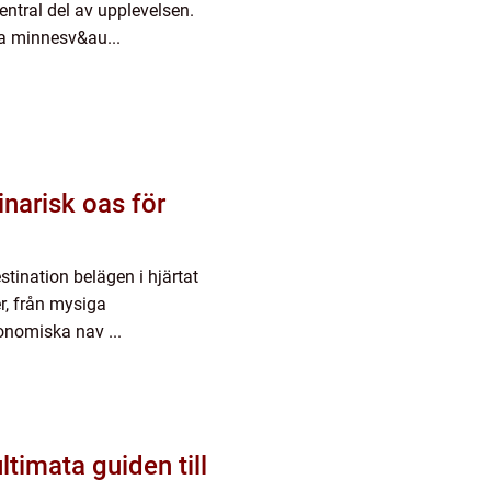
entral del av upplevelsen.
pa minnesv&au...
inarisk oas för
tination belägen i hjärtat
r, från mysiga
ronomiska nav ...
timata guiden till