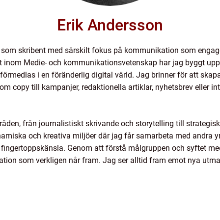
Erik Andersson
r som skribent med särskilt fokus på kommunikation som engager
t inom Medie- och kommunikationsvetenskap har jag byggt upp e
rmedlas i en föränderlig digital värld. Jag brinner för att skap
om copy till kampanjer, redaktionella artiklar, nyhetsbrev eller 
den, från journalistiskt skrivande och storytelling till strategi
dynamiska och kreativa miljöer där jag får samarbeta med andra y
fingertoppskänsla. Genom att förstå målgruppen och syftet med 
tion som verkligen når fram. Jag ser alltid fram emot nya utman