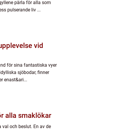
yllene pärla för alla som
s pulserande liv ...
upplevelse vid
nd för sina fantastiska vyer
dylliska sjöbodar, finner
 enast&ari...
ör alla smaklökar
a val och beslut. En av de