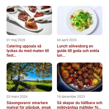
sina rötter i antika tider och har genomgått
en spännande utveckling. Det finns olika
typer av f...
01 maj 2026
04 april 2026
Catering uppsala så
Lunch sölvesborg en
lyckas du med maten till
guide till goda och enkla
fest...
lun...
03 mars 2026
18 december 2025
Säsongsvaror smartare
Så skapar du hållbara och
matval för plånbok, smak
miljövänliga måltider fö...