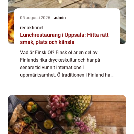
05 augusti 2026
admin
redaktionel
Lunchrestaurang i Uppsala: Hitta rätt
smak, plats och känsla
Vad är Finsk Öl? Finsk öl är en del av
Finlands rika dryckeskultur och har på
senare tid vunnit internationell
uppmärksamhet. Öltraditionen i Finland har
sina rötter i antika tider och har genomgått
en spännande utveckling. Det finns olika
typer av f...