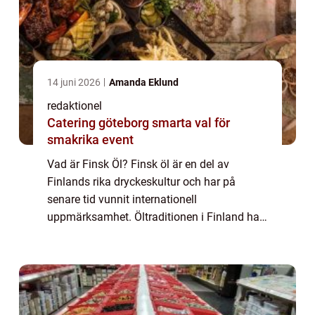
14 juni 2026
Amanda Eklund
redaktionel
Catering göteborg smarta val för
smakrika event
Vad är Finsk Öl? Finsk öl är en del av
Finlands rika dryckeskultur och har på
senare tid vunnit internationell
uppmärksamhet. Öltraditionen i Finland har
sina rötter i antika tider och har genomgått
en spännande utveckling. Det finns olika
typer av f...