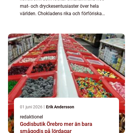
mat- och dryckesentusiaster över hela
världen. Chokladens rika och förföriska
smak har förmågan att förhöja varje
bakverk till nya höjder. Här kommer vi att
utforska en ö...
01 juni 2026
Erik Andersson
redaktionel
Godisbutik Örebro mer än bara
smågodis på lördagar