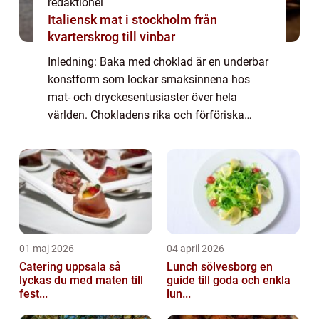
redaktionel
Italiensk mat i stockholm från
kvarterskrog till vinbar
Inledning: Baka med choklad är en underbar
konstform som lockar smaksinnena hos
mat- och dryckesentusiaster över hela
världen. Chokladens rika och förföriska
smak har förmågan att förhöja varje
bakverk till nya höjder. Här kommer vi att
utforska en ö...
01 maj 2026
04 april 2026
Catering uppsala så
Lunch sölvesborg en
lyckas du med maten till
guide till goda och enkla
fest...
lun...