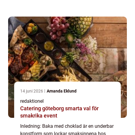
smak har förmågan att förhöja varje
bakverk till nya höjder. Här kommer vi att
utforska en ö...
14 juni 2026
Amanda Eklund
redaktionel
Catering göteborg smarta val för
smakrika event
Inledning: Baka med choklad är en underbar
konstform som lockar smaksinnena hos