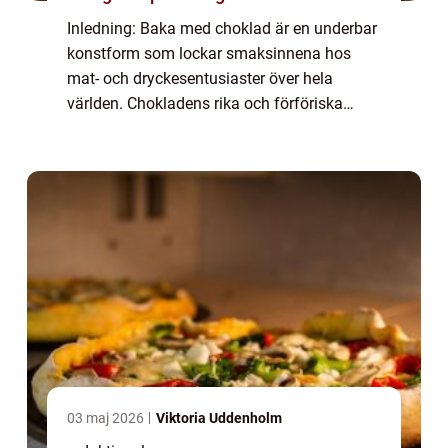
Inledning: Baka med choklad är en underbar
konstform som lockar smaksinnena hos
mat- och dryckesentusiaster över hela
världen. Chokladens rika och förföriska
smak har förmågan att förhöja varje
bakverk till nya höjder. Här kommer vi att
utforska en ö...
03 maj 2026
Viktoria Uddenholm