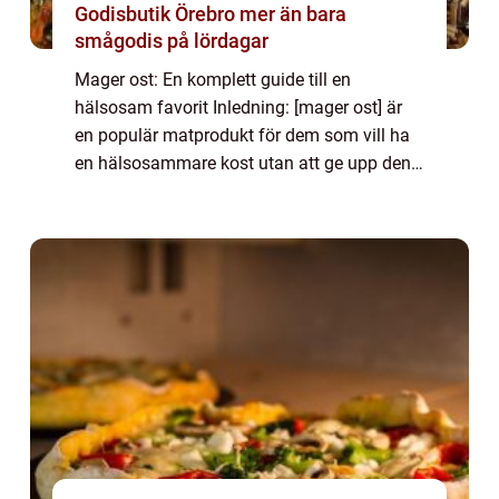
Godisbutik Örebro mer än bara
smågodis på lördagar
Mager ost: En komplett guide till en
hälsosam favorit Inledning: [mager ost] är
en populär matprodukt för dem som vill ha
en hälsosammare kost utan att ge upp den
underbara smaken av ost. I denna artikel
kommer vi att ge en omfattande översikt
över m...