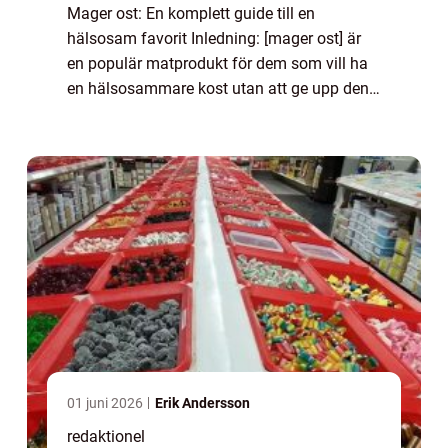
Mager ost: En komplett guide till en
hälsosam favorit Inledning: [mager ost] är
en populär matprodukt för dem som vill ha
en hälsosammare kost utan att ge upp den
underbara smaken av ost. I denna artikel
kommer vi att ge en omfattande översikt
över m...
01 juni 2026
Erik Andersson
redaktionel