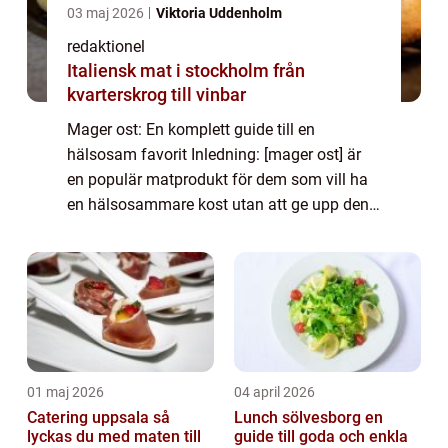
03 maj 2026
Viktoria Uddenholm
redaktionel
Italiensk mat i stockholm från
kvarterskrog till vinbar
Mager ost: En komplett guide till en
hälsosam favorit Inledning: [mager ost] är
en populär matprodukt för dem som vill ha
en hälsosammare kost utan att ge upp den
underbara smaken av ost. I denna artikel
kommer vi att ge en omfattande översikt
över m...
01 maj 2026
04 april 2026
Catering uppsala så
Lunch sölvesborg en
lyckas du med maten till
guide till goda och enkla