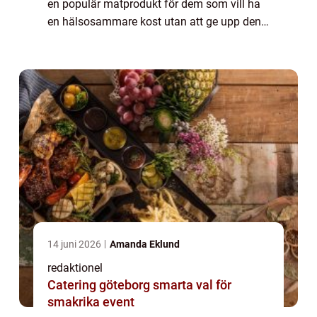
en populär matprodukt för dem som vill ha
en hälsosammare kost utan att ge upp den
underbara smaken av ost. I denna artikel
kommer vi att ge en omfattande översikt
över m...
14 juni 2026
Amanda Eklund
redaktionel
Catering göteborg smarta val för
smakrika event