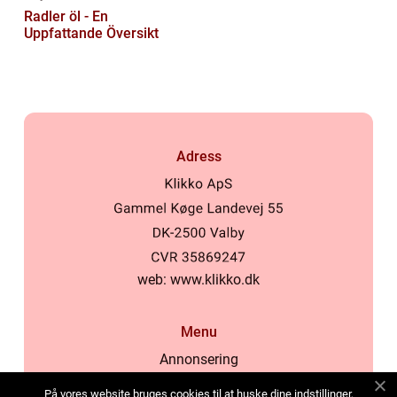
Radler öl - En
Uppfattande Översikt
Adress
web:
www.klikko.dk
Menu
Annonsering
Om oss
På vores website bruges cookies til at huske dine indstillinger,