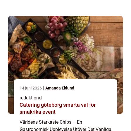
och varianter världen över. Men för den
äventyrliga matälskaren finns det även
chips som sticker...
14 juni 2026
Amanda Eklund
redaktionel
Catering göteborg smarta val för
smakrika event
Världens Starkaste Chips – En
Gastronomisk Upplevelse Utöver Det Vanliga