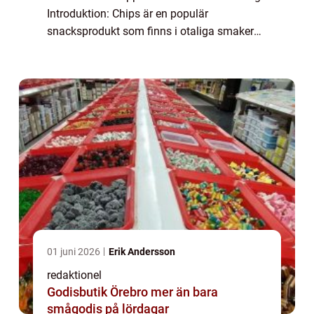
Introduktion: Chips är en populär
snacksprodukt som finns i otaliga smaker
och varianter världen över. Men för den
äventyrliga matälskaren finns det även
chips som sticker...
01 juni 2026
Erik Andersson
redaktionel
Godisbutik Örebro mer än bara
smågodis på lördagar