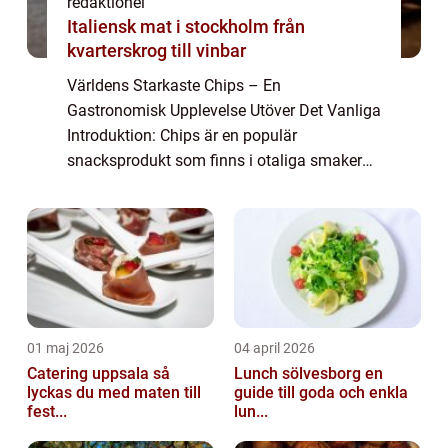
redaktionel
Italiensk mat i stockholm från
kvarterskrog till vinbar
Världens Starkaste Chips – En
Gastronomisk Upplevelse Utöver Det Vanliga
Introduktion: Chips är en populär
snacksprodukt som finns i otaliga smaker
och varianter världen över. Men för den
äventyrliga matälskaren finns det även
chips som sticker...
01 maj 2026
04 april 2026
Catering uppsala så
Lunch sölvesborg en
lyckas du med maten till
guide till goda och enkla
fest...
lun...