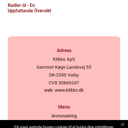
Radler öl - En
Uppfattande Översikt
Adress
web:
www.klikko.dk
Menu
Annonsering
Om oss
På vores website bruges cookies til at huske dine indstillinger,