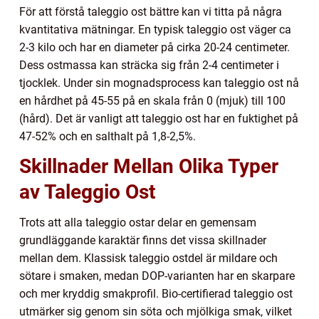
För att förstå taleggio ost bättre kan vi titta på några
kvantitativa mätningar. En typisk taleggio ost väger ca
2-3 kilo och har en diameter på cirka 20-24 centimeter.
Dess ostmassa kan sträcka sig från 2-4 centimeter i
tjocklek. Under sin mognadsprocess kan taleggio ost nå
en hårdhet på 45-55 på en skala från 0 (mjuk) till 100
(hård). Det är vanligt att taleggio ost har en fuktighet på
47-52% och en salthalt på 1,8-2,5%.
Skillnader Mellan Olika Typer
av Taleggio Ost
Trots att alla taleggio ostar delar en gemensam
grundläggande karaktär finns det vissa skillnader
mellan dem. Klassisk taleggio ostdel är mildare och
sötare i smaken, medan DOP-varianten har en skarpare
och mer kryddig smakprofil. Bio-certifierad taleggio ost
utmärker sig genom sin söta och mjölkiga smak, vilket