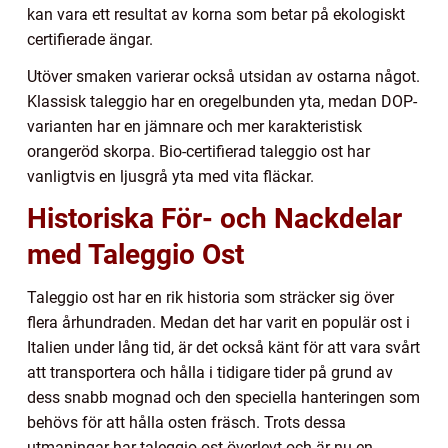
kan vara ett resultat av korna som betar på ekologiskt
certifierade ängar.
Utöver smaken varierar också utsidan av ostarna något.
Klassisk taleggio har en oregelbunden yta, medan DOP-
varianten har en jämnare och mer karakteristisk
orangeröd skorpa. Bio-certifierad taleggio ost har
vanligtvis en ljusgrå yta med vita fläckar.
Historiska För- och Nackdelar
med Taleggio Ost
Taleggio ost har en rik historia som sträcker sig över
flera århundraden. Medan det har varit en populär ost i
Italien under lång tid, är det också känt för att vara svårt
att transportera och hålla i tidigare tider på grund av
dess snabb mognad och den speciella hanteringen som
behövs för att hålla osten fräsch. Trots dessa
utmaningar har taleggio ost överlevt och är nu en