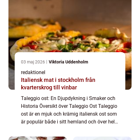
03 maj 2026
Viktoria Uddenholm
redaktionel
Italiensk mat i stockholm från
kvarterskrog till vinbar
Taleggio ost: En Djupdykning i Smaker och
Historia Översikt över Taleggio Ost Taleggio
ost är en mjuk och krämig italiensk ost som
är populär både i sitt hemland och över hela
världen. Den här artikeln tar en grundlig titt
på alla aspekter av taleggi...