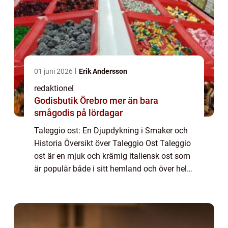
01 juni 2026
Erik Andersson
redaktionel
Godisbutik Örebro mer än bara
smågodis på lördagar
Taleggio ost: En Djupdykning i Smaker och
Historia Översikt över Taleggio Ost Taleggio
ost är en mjuk och krämig italiensk ost som
är populär både i sitt hemland och över hela
världen. Den här artikeln tar en grundlig titt
på alla aspekter av taleggi...