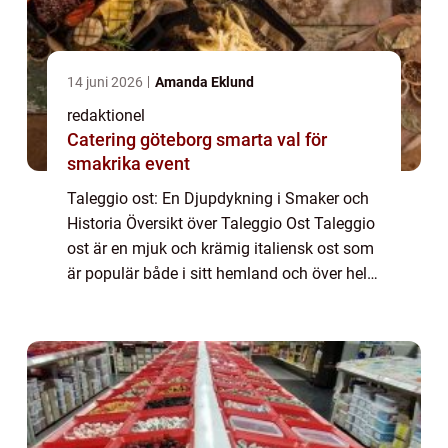
14 juni 2026
Amanda Eklund
redaktionel
Catering göteborg smarta val för
smakrika event
Taleggio ost: En Djupdykning i Smaker och
Historia Översikt över Taleggio Ost Taleggio
ost är en mjuk och krämig italiensk ost som
är populär både i sitt hemland och över hela
världen. Den här artikeln tar en grundlig titt
på alla aspekter av taleggi...