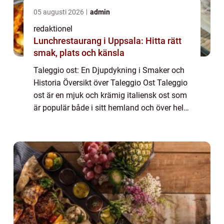
05 augusti 2026
admin
redaktionel
Lunchrestaurang i Uppsala: Hitta rätt
smak, plats och känsla
Taleggio ost: En Djupdykning i Smaker och
Historia Översikt över Taleggio Ost Taleggio
ost är en mjuk och krämig italiensk ost som
är populär både i sitt hemland och över hela
världen. Den här artikeln tar en grundlig titt
på alla aspekter av taleggi...