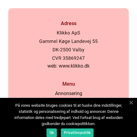
Adress
web:
www.klikko.dk
Menu
Annonsering
Om oss
På vores website bruges cookies til at huske dine indstillinger,
Cookies
statistik og personalisering af indhold og annoncer. Denne
information deles med tredjepart. Ved fortsat brug af websiden
Kontakta oss
godkender du cookiepolitikken.
Sitemap
Ok
Privatlivspolitik