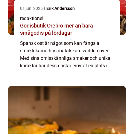
01 juni 2026
Erik Andersson
redaktionel
Godisbutik Örebro mer än bara
smågodis på lördagar
Spansk ost är något som kan fängsla
smaklökarna hos matälskare världen över.
Med sina omisskännliga smaker och unika
karaktär har dessa ostar erövrat en plats i
hjärtat hos människor från alla
samhällsskikt. I denna artikel tar vi en
utforskningstur ...