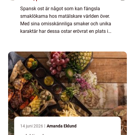
Spansk ost är något som kan fängsla
smaklökarna hos matälskare världen över.
Med sina omisskännliga smaker och unika
karaktär har dessa ostar erövrat en plats i
hjärtat hos människor från alla
samhällsskikt. I denna artikel tar vi en
utforskningstur ...
14 juni 2026
Amanda Eklund