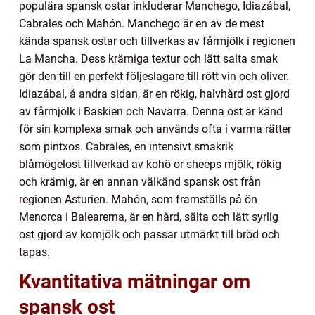
populära spansk ostar inkluderar Manchego, Idiazábal,
Cabrales och Mahón. Manchego är en av de mest
kända spansk ostar och tillverkas av fårmjölk i regionen
La Mancha. Dess krämiga textur och lätt salta smak
gör den till en perfekt följeslagare till rött vin och oliver.
Idiazábal, å andra sidan, är en rökig, halvhård ost gjord
av fårmjölk i Baskien och Navarra. Denna ost är känd
för sin komplexa smak och används ofta i varma rätter
som pintxos. Cabrales, en intensivt smakrik
blåmögelost tillverkad av kohö or sheeps mjölk, rökig
och krämig, är en annan välkänd spansk ost från
regionen Asturien. Mahón, som framställs på ön
Menorca i Balearerna, är en hård, sälta och lätt syrlig
ost gjord av komjölk och passar utmärkt till bröd och
tapas.
Kvantitativa mätningar om
spansk ost