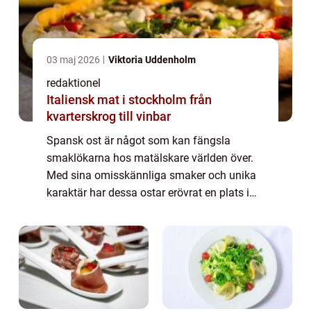
03 maj 2026
Viktoria Uddenholm
redaktionel
Italiensk mat i stockholm från
kvarterskrog till vinbar
Spansk ost är något som kan fängsla
smaklökarna hos matälskare världen över.
Med sina omisskännliga smaker och unika
karaktär har dessa ostar erövrat en plats i
hjärtat hos människor från alla
samhällsskikt. I denna artikel tar vi en
utforskningstur ...