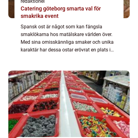
redaktionel
Catering göteborg smarta val för
smakrika event
Spansk ost är något som kan fängsla
smaklökarna hos matälskare världen över.
Med sina omisskännliga smaker och unika
karaktär har dessa ostar erövrat en plats i
hjärtat hos människor från alla
samhällsskikt. I denna artikel tar vi en
utforskningstur ...