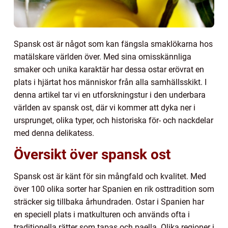
Spansk ost är något som kan fängsla smaklökarna hos
matälskare världen över. Med sina omisskännliga
smaker och unika karaktär har dessa ostar erövrat en
plats i hjärtat hos människor från alla samhällsskikt. I
denna artikel tar vi en utforskningstur i den underbara
världen av spansk ost, där vi kommer att dyka ner i
ursprunget, olika typer, och historiska för- och nackdelar
med denna delikatess.
Översikt över spansk ost
Spansk ost är känt för sin mångfald och kvalitet. Med
över 100 olika sorter har Spanien en rik osttradition som
sträcker sig tillbaka århundraden. Ostar i Spanien har
en speciell plats i matkulturen och används ofta i
traditionella rätter som tapas och paella. Olika regioner i