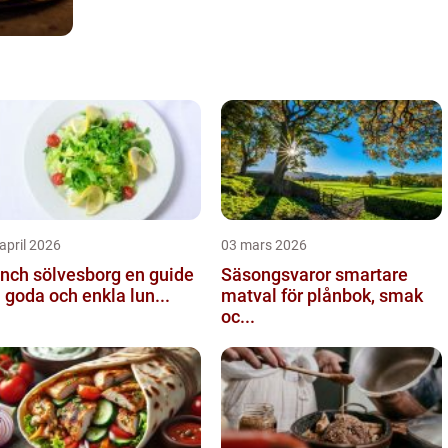
april 2026
03 mars 2026
ch sölvesborg en guide
Säsongsvaror smartare
ll goda och enkla lun...
matval för plånbok, smak
oc...