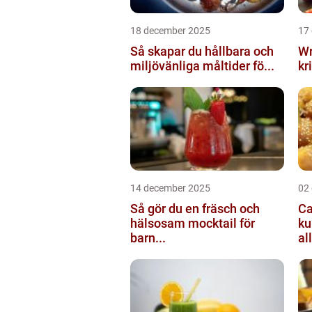
18 december 2025
17
Så skapar du hållbara och
Wr
miljövänliga måltider fö...
kr
14 december 2025
02
Så gör du en fräsch och
Ca
hälsosam mocktail för
ku
barn...
all