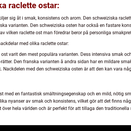
ka raclette ostar:
skiljer sig åt i smak, konsistens och arom. Den schweiziska racle
nska varianten. Den schweiziska osten har också en fastare kon
av vilken raclette ost man föredrar beror på personliga smakpre
ackdelar med olika raclette ostar:
tte ost varit den mest populära varianten. Dess intensiva smak 
tte-rätter. Den franska varianten å andra sidan har en mildare sma
. Nackdelen med den schweiziska osten är att den kan vara någ
 ost med en fantastisk smältningsegenskap och en mild, nötig s
olika nyanser av smak och konsistens, vilket gör att det finns nå
ver hela världen och är perfekt för att tillaga den traditionella r