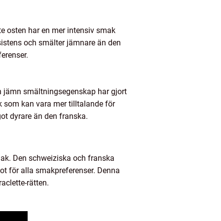
tte osten har en mer intensiv smak
sistens och smälter jämnare än den
ferenser.
och jämn smältningsegenskap har gjort
k som kan vara mer tilltalande för
ot dyrare än den franska.
mak. Den schweiziska och franska
got för alla smakpreferenser. Denna
aclette-rätten.