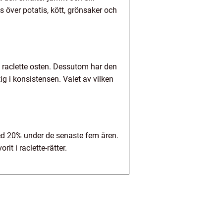
 över potatis, kött, grönsaker och
 raclette osten. Dessutom har den
 i konsistensen. Valet av vilken
med 20% under de senaste fem åren.
it i raclette-rätter.