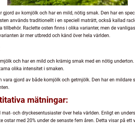
är gjord av komjölk och har en mild, nötig smak. Den har en spec
ten används traditionellt i en speciell maträtt, också kallad rac
a tillbehör. Raclette osten finns i olika varianter, men de vanliga
varianten är mer utbredd och känd över hela världen.
:
komjölk och har en mild och krämig smak med en nötig underton.
starna olika intensitet i smaken.
kan vara gjord av både komjölk och getmjölk. Den har en mildar
nten.
titativa mätningar:
and mat- och dryckesentusiaster över hela världen. Enligt en unde
tte ostar med 20% under de senaste fem åren. Detta visar på ett 