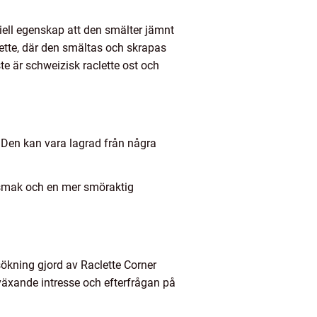
iell egenskap att den smälter jämnt
lette, där den smältas och skrapas
ste är schweizisk raclette ost och
 Den kan vara lagrad från några
e smak och en mer smöraktig
rsökning gjord av Raclette Corner
växande intresse och efterfrågan på