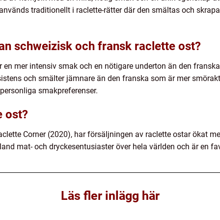
vänds traditionellt i raclette-rätter där den smältas och skrapas
an schweizisk och fransk raclette ost?
r en mer intensiv smak och en nötigare underton än den franska
istens och smälter jämnare än den franska som är mer smöraktig
å personliga smakpreferenser.
e ost?
aclette Corner (2020), har försäljningen av raclette ostar ökat 
land mat- och dryckesentusiaster över hela världen och är en favor
Läs fler inlägg här