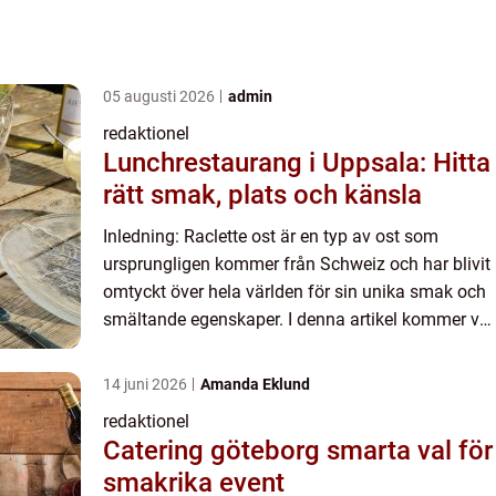
05 augusti 2026
admin
redaktionel
Lunchrestaurang i Uppsala: Hitta
rätt smak, plats och känsla
Inledning: Raclette ost är en typ av ost som
ursprungligen kommer från Schweiz och har blivit
omtyckt över hela världen för sin unika smak och
smältande egenskaper. I denna artikel kommer vi
att ge en grundlig översikt över raclette ost,
inklusive de...
14 juni 2026
Amanda Eklund
redaktionel
Catering göteborg smarta val för
smakrika event