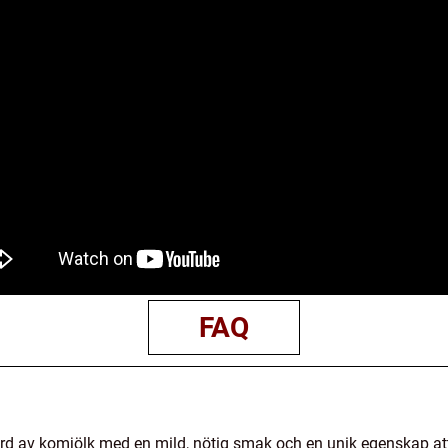
FAQ
jord av komjölk med en mild, nötig smak och en unik egenskap at