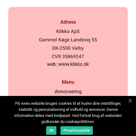
Adress
web:
www.klikko.dk
Menu
Annonsering
Om oss
På vores website bruges cookies til at huske dine indstillinger,
Cookies
statistik og personalisering af indhold og annoncer. Denne
information deles med tredjepart. Ved fortsat brug af websiden
Kontakta oss
godkender du cookiepolitikken.
Sitemap
Ok
Privatlivspolitik