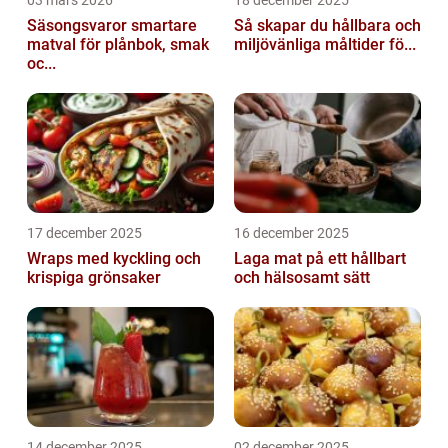
03 mars 2026
18 december 2025
Säsongsvaror smartare
Så skapar du hållbara och
matval för plånbok, smak
miljövänliga måltider fö...
oc...
17 december 2025
16 december 2025
Wraps med kyckling och
Laga mat på ett hållbart
krispiga grönsaker
och hälsosamt sätt
14 december 2025
02 december 2025