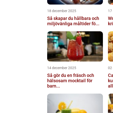
18 december 2025
17
Så skapar du hållbara och
Wr
miljövänliga måltider fö...
kr
14 december 2025
02
Så gör du en fräsch och
Ca
hälsosam mocktail för
ku
barn...
all