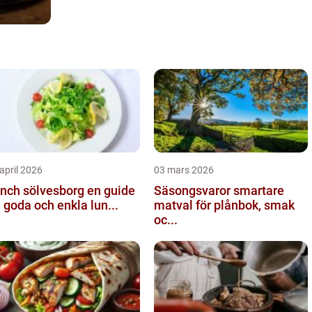
april 2026
03 mars 2026
ch sölvesborg en guide
Säsongsvaror smartare
ll goda och enkla lun...
matval för plånbok, smak
oc...