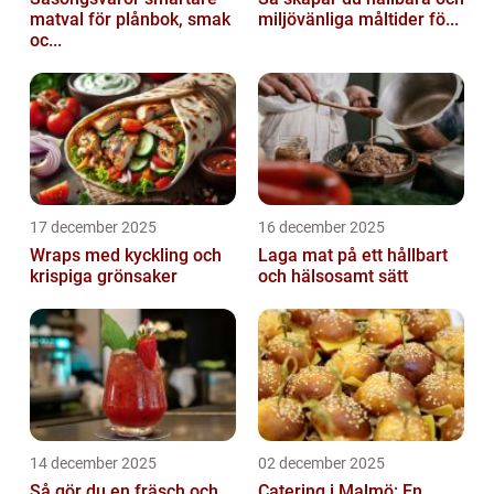
matval för plånbok, smak
miljövänliga måltider fö...
oc...
17 december 2025
16 december 2025
Wraps med kyckling och
Laga mat på ett hållbart
krispiga grönsaker
och hälsosamt sätt
14 december 2025
02 december 2025
Så gör du en fräsch och
Catering i Malmö: En