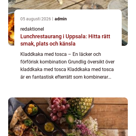
05 augusti 2026
admin
redaktionel
Lunchrestaurang i Uppsala: Hitta rätt
smak, plats och känsla
Kladdkaka med tosca – En läcker och
förförisk kombination Grundlig översikt över
kladdkaka med tosca Kladdkaka med tosca
är en fantastisk efterrätt som kombinerar
den klassiska kladdkakan med den
karamelliserade toscan. Kakan har blivit en
favo...