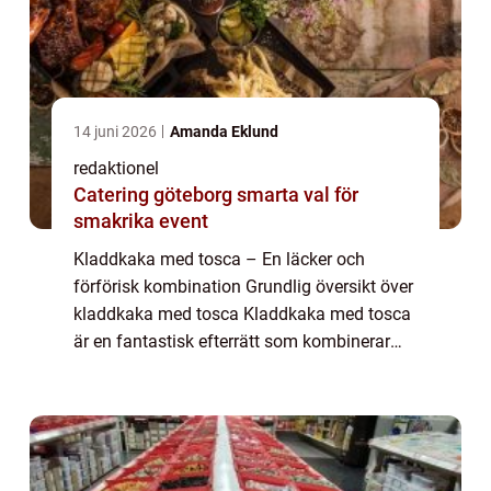
14 juni 2026
Amanda Eklund
redaktionel
Catering göteborg smarta val för
smakrika event
Kladdkaka med tosca – En läcker och
förförisk kombination Grundlig översikt över
kladdkaka med tosca Kladdkaka med tosca
är en fantastisk efterrätt som kombinerar
den klassiska kladdkakan med den
karamelliserade toscan. Kakan har blivit en
favo...