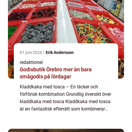
01 juni 2026
Erik Andersson
redaktionel
Godisbutik Örebro mer än bara
smågodis på lördagar
Kladdkaka med tosca – En läcker och
förförisk kombination Grundlig översikt över
kladdkaka med tosca Kladdkaka med tosca
är en fantastisk efterrätt som kombinerar
den klassiska kladdkakan med den
karamelliserade toscan. Kakan har blivit en
favo...