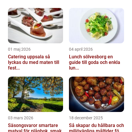
den klassiska kladdkakan med den
karamelliserade toscan. Kakan har blivit en
favo...
01 maj 2026
04 april 2026
Catering uppsala så
Lunch sölvesborg en
lyckas du med maten till
guide till goda och enkla
fest...
lun...
03 mars 2026
18 december 2025
Säsongsvaror smartare
Så skapar du hållbara och
matval för plånbok, smak
miljövänliga måltider fö...