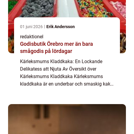
01 juni 2026
Erik Andersson
redaktionel
Godisbutik Örebro mer än bara
smågodis på lördagar
Kärleksmums Kladdkaka: En Lockande
Delikatess att Njuta Av Översikt över
Kärleksmums Kladdkaka Kärleksmums
kladdkaka är en underbar och smaskig kaka
som är omtyckt av många. Den är känd för
sin kladdiga och chokladiga smak som får
smaklökarna att dan...