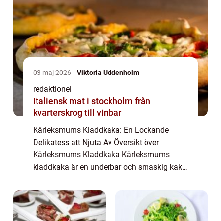
03 maj 2026
Viktoria Uddenholm
redaktionel
Italiensk mat i stockholm från
kvarterskrog till vinbar
Kärleksmums Kladdkaka: En Lockande
Delikatess att Njuta Av Översikt över
Kärleksmums Kladdkaka Kärleksmums
kladdkaka är en underbar och smaskig kaka
som är omtyckt av många. Den är känd för
sin kladdiga och chokladiga smak som får
smaklökarna att dan...