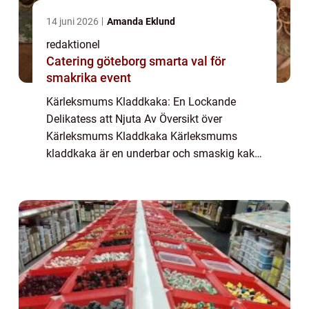
14 juni 2026
Amanda Eklund
redaktionel
Catering göteborg smarta val för
smakrika event
Kärleksmums Kladdkaka: En Lockande
Delikatess att Njuta Av Översikt över
Kärleksmums Kladdkaka Kärleksmums
kladdkaka är en underbar och smaskig kaka
som är omtyckt av många. Den är känd för
sin kladdiga och chokladiga smak som får
smaklökarna att dan...