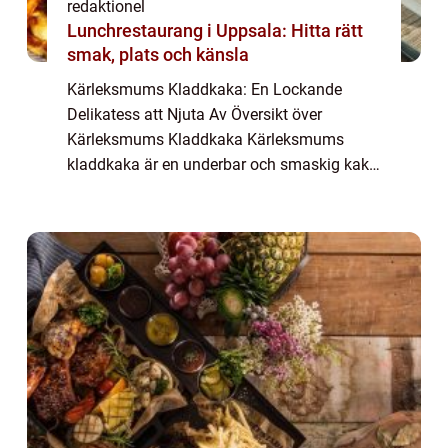
redaktionel
Lunchrestaurang i Uppsala: Hitta rätt
smak, plats och känsla
Kärleksmums Kladdkaka: En Lockande
Delikatess att Njuta Av Översikt över
Kärleksmums Kladdkaka Kärleksmums
kladdkaka är en underbar och smaskig kaka
som är omtyckt av många. Den är känd för
sin kladdiga och chokladiga smak som får
smaklökarna att dan...