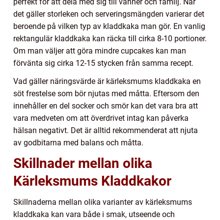
perfekt för att dela med sig till vänner och familj. När
det gäller storleken och serveringsmängden varierar det
beroende på vilken typ av kladdkaka man gör. En vanlig
rektangulär kladdkaka kan räcka till cirka 8-10 portioner.
Om man väljer att göra mindre cupcakes kan man
förvänta sig cirka 12-15 stycken från samma recept.
Vad gäller näringsvärde är kärleksmums kladdkaka en
söt frestelse som bör njutas med måtta. Eftersom den
innehåller en del socker och smör kan det vara bra att
vara medveten om att överdrivet intag kan påverka
hälsan negativt. Det är alltid rekommenderat att njuta
av godbitarna med balans och måtta.
Skillnader mellan olika
Kärleksmums Kladdkakor
Skillnaderna mellan olika varianter av kärleksmums
kladdkaka kan vara både i smak, utseende och