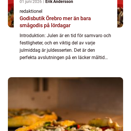
01 juni 2026
Erik Andersson
redaktionel
Godisbutik Örebro mer än bara
smågodis på lördagar
Introduktion: Julen är en tid för samvaro och
festligheter, och en viktig del av varje
julmiddag är juldesserten. Det är den
perfekta avslutningen på en läcker måltid
och symboliserar julglädje och gemenskap. I
denna artikel kommer vi att ge dig en g...