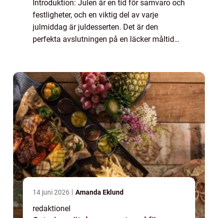
Introduktion: Julen är en tid för samvaro och
festligheter, och en viktig del av varje
julmiddag är juldesserten. Det är den
perfekta avslutningen på en läcker måltid
och symboliserar julglädje och gemenskap. I
denna artikel kommer vi att ge dig en g...
14 juni 2026
Amanda Eklund
redaktionel