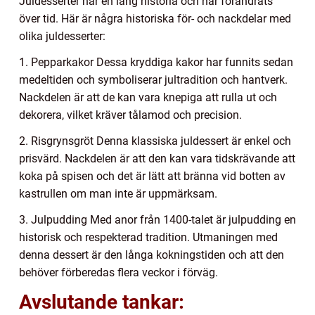
Juldesserter har en lång historia och har förändrats
över tid. Här är några historiska för- och nackdelar med
olika juldesserter:
1. Pepparkakor Dessa kryddiga kakor har funnits sedan
medeltiden och symboliserar jultradition och hantverk.
Nackdelen är att de kan vara knepiga att rulla ut och
dekorera, vilket kräver tålamod och precision.
2. Risgrynsgröt Denna klassiska juldessert är enkel och
prisvärd. Nackdelen är att den kan vara tidskrävande att
koka på spisen och det är lätt att bränna vid botten av
kastrullen om man inte är uppmärksam.
3. Julpudding Med anor från 1400-talet är julpudding en
historisk och respekterad tradition. Utmaningen med
denna dessert är den långa kokningstiden och att den
behöver förberedas flera veckor i förväg.
Avslutande tankar: