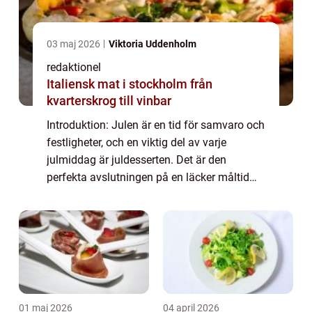
03 maj 2026
Viktoria Uddenholm
redaktionel
Italiensk mat i stockholm från
kvarterskrog till vinbar
Introduktion: Julen är en tid för samvaro och
festligheter, och en viktig del av varje
julmiddag är juldesserten. Det är den
perfekta avslutningen på en läcker måltid
och symboliserar julglädje och gemenskap. I
denna artikel kommer vi att ge dig en g...
01 maj 2026
04 april 2026