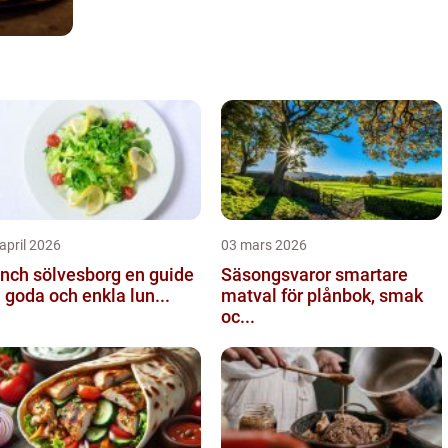
april 2026
03 mars 2026
ch sölvesborg en guide
Säsongsvaror smartare
ll goda och enkla lun...
matval för plånbok, smak
oc...