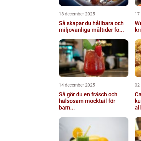
18 december 2025
17
Så skapar du hållbara och
Wr
miljövänliga måltider fö...
kr
14 december 2025
02
Så gör du en fräsch och
Ca
hälsosam mocktail för
ku
barn...
all