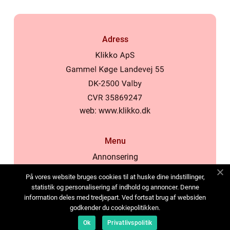
Adress
web:
www.klikko.dk
Menu
Annonsering
Om oss
På vores website bruges cookies til at huske dine indstillinger,
Cookies
statistik og personalisering af indhold og annoncer. Denne
information deles med tredjepart. Ved fortsat brug af websiden
Kontakta oss
godkender du cookiepolitikken.
Sitemap
Ok
Privatlivspolitik