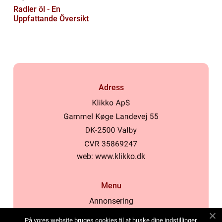
Radler öl - En
Uppfattande Översikt
Adress
web:
www.klikko.dk
Menu
Annonsering
Om oss
På vores website bruges cookies til at huske dine indstillinger,