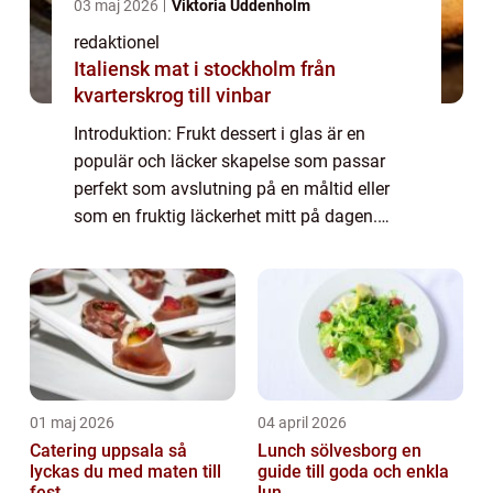
03 maj 2026
Viktoria Uddenholm
redaktionel
Italiensk mat i stockholm från
kvarterskrog till vinbar
Introduktion: Frukt dessert i glas är en
populär och läcker skapelse som passar
perfekt som avslutning på en måltid eller
som en fruktig läckerhet mitt på dagen.
Denna artikel kommer att ge en grundlig
översikt över frukt dessert i glas, presentera
o...
01 maj 2026
04 april 2026
Catering uppsala så
Lunch sölvesborg en
lyckas du med maten till
guide till goda och enkla
fest...
lun...