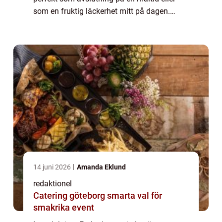
som en fruktig läckerhet mitt på dagen.
Denna artikel kommer att ge en grundlig
översikt över frukt dessert i glas, presentera
o...
14 juni 2026
Amanda Eklund
redaktionel
Catering göteborg smarta val för
smakrika event