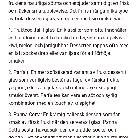
fruktens naturliga sötma och erbjuder samtidigt en frisk
och läcker smakupplevelse. Det finns många olika typer
av frukt dessert i glas, var och en med sin unika twist.
1. Fruktcocktail i glas: En klassiker som ofta innehåller
en blandning av olika färska frukter, som exempelvis
kiwi, melon, och jordgubbar. Desserten toppas ofta med
en lätt sockersirap eller vaniljsås för att förhöja
smaken.
2. Parfait: En mer sofistikerad variant av frukt dessert i
glas som vanligtvis består av lager av färska frukter,
yoghurt, eller vaniljglass, och ibland även knaprigt
smulor överst. Parfaiten kan vara en söt och syrlig
kombination med en touch av krispighet.
3. Panna Cotta: En krämig italiensk dessert som får
smak av färsk frukt när den serveras i glas. Panna
Cotta består huvudsakligen av grädde, socker och
gelatin. Det är vanligt att man tillsätter olika fruktpuréer