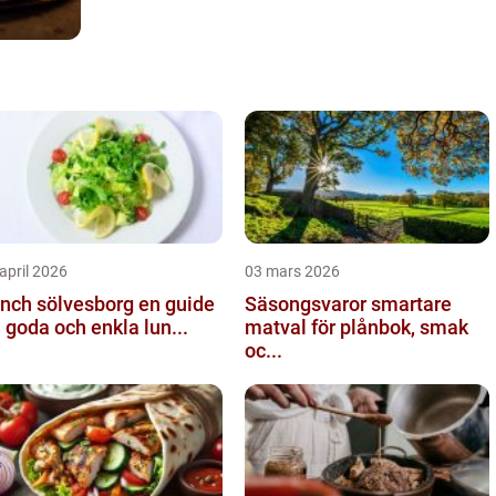
april 2026
03 mars 2026
ch sölvesborg en guide
Säsongsvaror smartare
ll goda och enkla lun...
matval för plånbok, smak
oc...