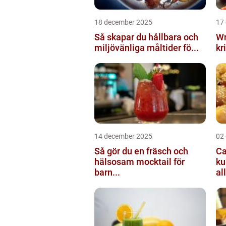
18 december 2025
17
Så skapar du hållbara och
Wr
miljövänliga måltider fö...
kr
14 december 2025
02
Så gör du en fräsch och
Ca
hälsosam mocktail för
ku
barn...
all