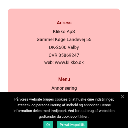
Adress
web:
www.klikko.dk
Menu
Annonsering
Om oss
På vores website bruges cookies til at huske dine indstillinger,
Cookies
statistik og personalisering af indhold og annoncer. Denne
information deles med tredjepart. Ved fortsat brug af websiden
Kontakta oss
godkender du cookiepolitikken.
Sitemap
Ok
Privatlivspolitik