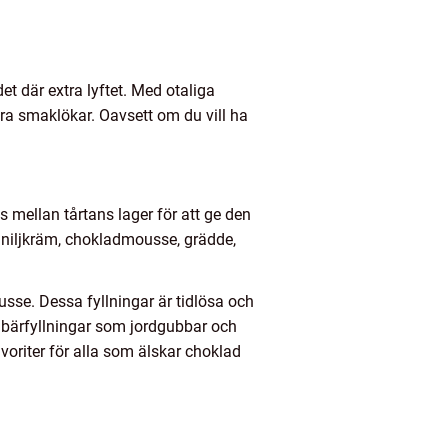
t där extra lyftet. Med otaliga
åra smaklökar. Oavsett om du vill ha
as mellan tårtans lager för att ge den
 vaniljkräm, chokladmousse, grädde,
sse. Dessa fyllningar är tidlösa och
h bärfyllningar som jordgubbar och
voriter för alla som älskar choklad