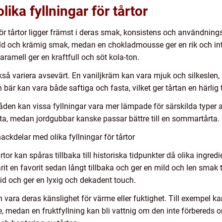
lika fyllningar för tårtor
 för tårtor ligger främst i deras smak, konsistens och användnin
ld och krämig smak, medan en chokladmousse ger en rik och int
ramell ger en kraftfull och söt kola-ton.
kså variera avsevärt. En vaniljkräm kan vara mjuk och silkesl
h bär kan vara både saftiga och fasta, vilket ger tårtan en härlig 
en kan vissa fyllningar vara mer lämpade för särskilda typer av
årta, medan jordgubbar kanske passar bättre till en sommartårta.
ckdelar med olika fyllningar för tårtor
rtor kan spåras tillbaka till historiska tidpunkter då olika ingr
arit en favorit sedan långt tillbaka och ger en mild och len smak
tid och ger en lyxig och dekadent touch.
vara deras känslighet för värme eller fuktighet. Till exempel ka
 medan en fruktfyllning kan bli vattnig om den inte förbereds ord