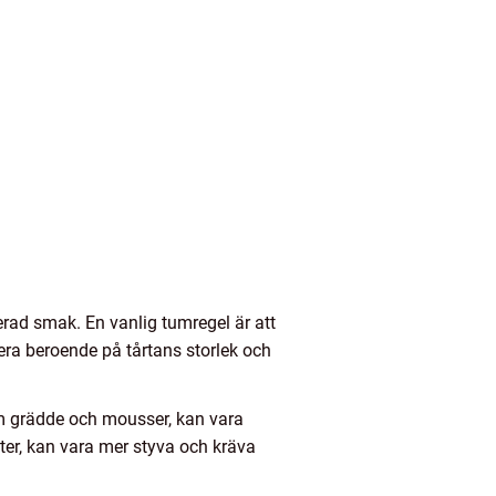
serad smak. En vanlig tumregel är att
iera beroende på tårtans storlek och
 som grädde och mousser, kan vara
tter, kan vara mer styva och kräva