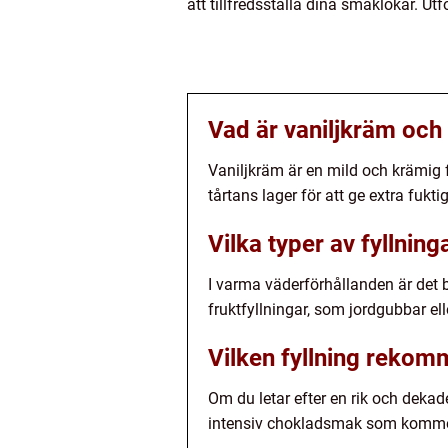
att tillfredsställa dina smaklökar. Ut
Vad är vaniljkräm och 
Vaniljkräm är en mild och krämig
tårtans lager för att ge extra fukt
Vilka typer av fyllnin
I varma väderförhållanden är det b
fruktfyllningar, som jordgubbar ell
Vilken fyllning rekom
Om du letar efter en rik och dekad
intensiv chokladsmak som kommer a