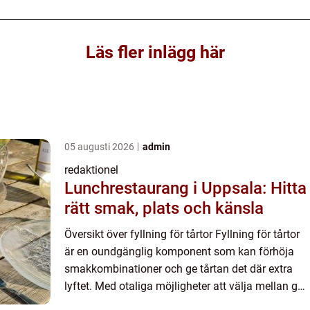
Läs fler inlägg här
05 augusti 2026
admin
redaktionel
Lunchrestaurang i Uppsala: Hitta
rätt smak, plats och känsla
Översikt över fyllning för tårtor Fyllning för tårtor
är en oundgänglig komponent som kan förhöja
smakkombinationer och ge tårtan det där extra
lyftet. Med otaliga möjligheter att välja mellan ger
det oss möjlighet att skapa en unik och