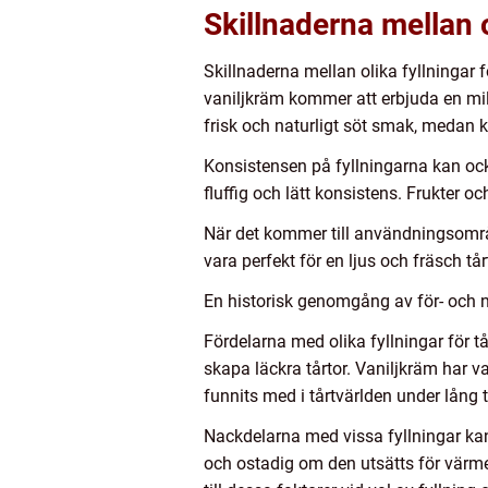
Skillnaderna mellan o
Skillnaderna mellan olika fyllningar
vaniljkräm kommer att erbjuda en mi
frisk och naturligt söt smak, medan ka
Konsistensen på fyllningarna kan oc
fluffig och lätt konsistens. Frukter oc
När det kommer till användningsområd
vara perfekt för en ljus och fräsch t
En historisk genomgång av för- och na
Fördelarna med olika fyllningar för tå
skapa läckra tårtor. Vaniljkräm har v
funnits med i tårtvärlden under lång 
Nackdelarna med vissa fyllningar kan 
och ostadig om den utsätts för värme,