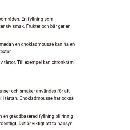
gsområden. En fyllning som
ensiv smak. Frukter och bär ger en
en, medan en chokladmousse kan ha en
textur.
 tårtor. Till exempel kan citronkräm
edienser och smaker användes för att
 till tårtan. Chokladmousse har också
n en gräddbaserad fyllning bli rinnig
entligt. Det är viktigt att ta hänsyn