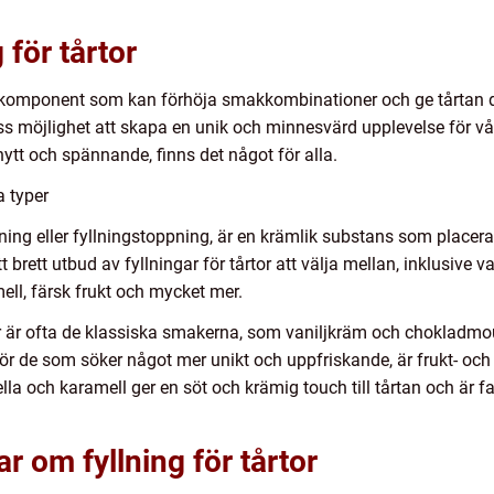
 för tårtor
g komponent som kan förhöja smakkombinationer och ge tårtan de
oss möjlighet att skapa en unik och minnesvärd upplevelse för v
 nytt och spännande, finns det något för alla.
a typer
yllning eller fyllningstoppning, är en krämlik substans som placer
t brett utbud av fyllningar för tårtor att välja mellan, inklusive
mell, färsk frukt och mycket mer.
or är ofta de klassiska smakerna, som vaniljkräm och chokladmou
ör de som söker något mer unikt och uppfriskande, är frukt- oc
la och karamell ger en söt och krämig touch till tårtan och är fa
r om fyllning för tårtor