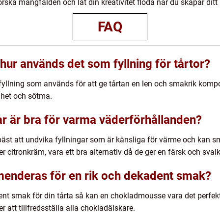
forska mångfalden och låt din kreativitet flöda när du skapar ditt
FAQ
hur används det som fyllning för tårtor?
 fyllning som används för att ge tårtan en len och smakrik ko
ighet och sötma.
gar är bra för varma väderförhållanden?
äst att undvika fyllningar som är känsliga för värme och kan smält
er citronkräm, vara ett bra alternativ då de ger en färsk och sval
menderas för en rik och dekadent smak?
ent smak för din tårta så kan en chokladmousse vara det perfekta
tt tillfredsställa alla chokladälskare.