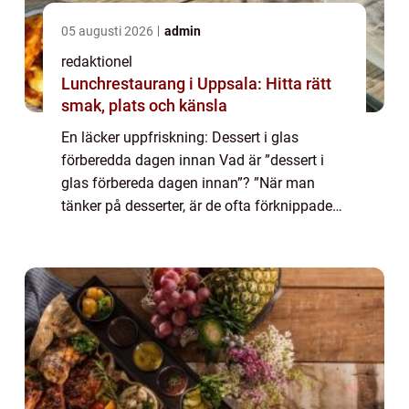
05 augusti 2026
admin
redaktionel
Lunchrestaurang i Uppsala: Hitta rätt
smak, plats och känsla
En läcker uppfriskning: Dessert i glas
förberedda dagen innan Vad är ”dessert i
glas förbereda dagen innan”? ”När man
tänker på desserter, är de ofta förknippade
med efterrätter som tar tid att förbereda och
kräver sista-minutenarbe...