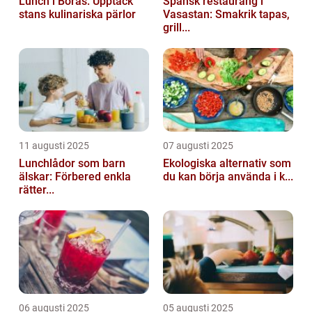
Lunch i Borås: Upptäck
Spansk restaurang i
stans kulinariska pärlor
Vasastan: Smakrik tapas,
grill...
11 augusti 2025
07 augusti 2025
Lunchlådor som barn
Ekologiska alternativ som
älskar: Förbered enkla
du kan börja använda i k...
rätter...
06 augusti 2025
05 augusti 2025