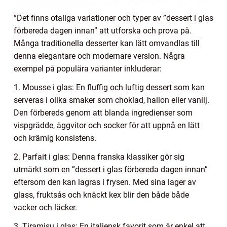
”Det finns otaliga variationer och typer av ”dessert i glas
förbereda dagen innan” att utforska och prova på.
Många traditionella desserter kan lätt omvandlas till
denna elegantare och modernare version. Några
exempel på populära varianter inkluderar:
1. Mousse i glas: En fluffig och luftig dessert som kan
serveras i olika smaker som choklad, hallon eller vanilj.
Den förbereds genom att blanda ingredienser som
vispgrädde, äggvitor och socker för att uppnå en lätt
och krämig konsistens.
2. Parfait i glas: Denna franska klassiker gör sig
utmärkt som en ”dessert i glas förbereda dagen innan”
eftersom den kan lagras i frysen. Med sina lager av
glass, fruktsås och knäckt kex blir den både både
vacker och läcker.
3. Tiramisu i glas: En italiensk favorit som är enkel att