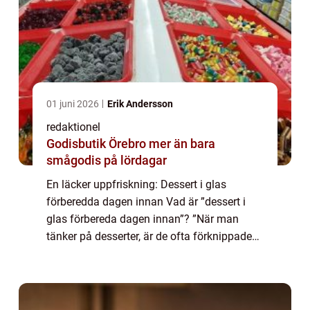
01 juni 2026
Erik Andersson
redaktionel
Godisbutik Örebro mer än bara
smågodis på lördagar
En läcker uppfriskning: Dessert i glas
förberedda dagen innan Vad är ”dessert i
glas förbereda dagen innan”? ”När man
tänker på desserter, är de ofta förknippade
med efterrätter som tar tid att förbereda och
kräver sista-minutenarbe...