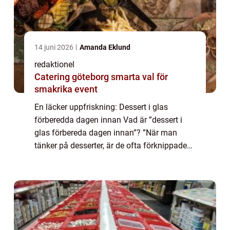
14 juni 2026
Amanda Eklund
redaktionel
Catering göteborg smarta val för
smakrika event
En läcker uppfriskning: Dessert i glas
förberedda dagen innan Vad är ”dessert i
glas förbereda dagen innan”? ”När man
tänker på desserter, är de ofta förknippade
med efterrätter som tar tid att förbereda och
kräver sista-minutenarbe...