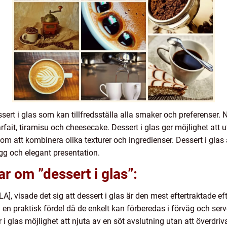
sert i glas som kan tillfredsställa alla smaker och preferenser. 
ait, tiramisu och cheesecake. Dessert i glas ger möjlighet att
 att kombinera olika texturer och ingredienser. Dessert i glas
nygg och elegant presentation.
r om ”dessert i glas”:
], visade det sig att dessert i glas är den mest eftertraktade ef
 en praktisk fördel då de enkelt kan förberedas i förväg och serv
 i glas möjlighet att njuta av en söt avslutning utan att överdr