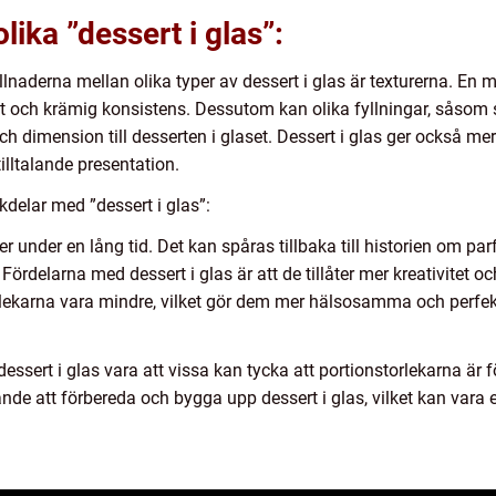
lika ”dessert i glas”:
naderna mellan olika typer av dessert i glas är texturerna. En 
och krämig konsistens. Dessutom kan olika fyllningar, såsom syl
 och dimension till desserten i glaset. Dessert i glas ger också mer 
tilltalande presentation.
delar med ”dessert i glas”:
mer under en lång tid. Det kan spåras tillbaka till historien om p
 Fördelarna med dessert i glas är att de tillåter mer kreativitet o
lekarna vara mindre, vilket gör dem mer hälsosamma och perfekta
sert i glas vara att vissa kan tycka att portionstorlekarna är fö
nde att förbereda och bygga upp dessert i glas, vilket kan var