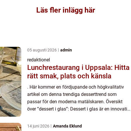
Läs fler inlägg här
05 augusti 2026
admin
redaktionel
Lunchrestaurang i Uppsala: Hitta
rätt smak, plats och känsla
. Här kommer en fördjupande och högkvalitativ
artikel om denna trendiga desserttrend som
passar för den moderna matälskaren. Översikt
över ”dessert i glas”: Dessert i glas är en innovativ
och attraktiv form av efterrätt som serveras i gla...
14 juni 2026
Amanda Eklund