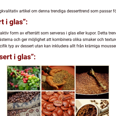
kvalitativ artikel om denna trendiga desserttrend som passar 
t i glas”:
aktiv form av efterrätt som serveras i glas eller kupor. Detta tren
sterna och ger möjlighet att kombinera olika smaker och texturer 
ecifik typ av dessert utan kan inkludera allt från krämiga mousser
ert i glas”: