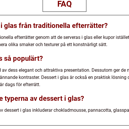
FAQ
i glas från traditionella efterrätter?
itionella efterrätter genom att de serveras i glas eller kupor iställ
era olika smaker och texturer på ett konstnärligt sätt.
as så populärt?
d av dess elegant och attraktiva presentation. Dessutom ger de m
ande kontraster. Dessert i glas är också en praktisk lösning d
r dags för efterrätt.
e typerna av dessert i glas?
v dessert i glas inkluderar chokladmousse, pannacotta, glasspar