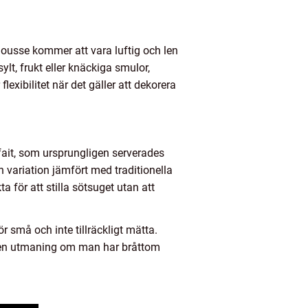
mousse kommer att vara luftig och len
t, frukt eller knäckiga smulor,
flexibilitet när det gäller att dekorera
arfait, som ursprungligen serverades
ch variation jämfört med traditionella
 för att stilla sötsuget utan att
r små och inte tillräckligt mätta.
a en utmaning om man har bråttom