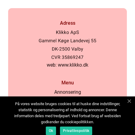
Adress
web:
www.klikko.dk
Menu
Annonsering
Om oss
På vores website bruges cookies til at huske dine indstillinger,
Cookies
statistik og personalisering af indhold og annoncer. Denne
information deles med tredjepart. Ved fortsat brug af websiden
Kontakta oss
godkender du cookiepolitikken.
Sitemap
Ok
Privatlivspolitik